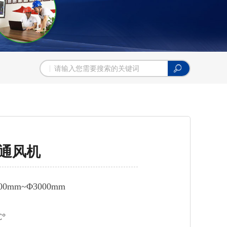
通风机
0mm~Φ3000mm
°