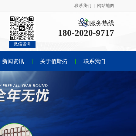
联系我们
|
网站地图
咨询服务热线
180-2020-9717
微信咨询
新闻资讯
关于佰斯拓
联系我们