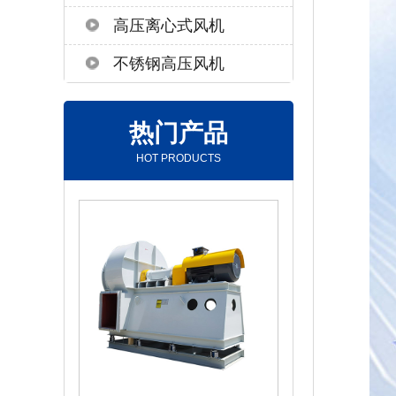
高压离心式风机
不锈钢高压风机
热门产品
HOT PRODUCTS