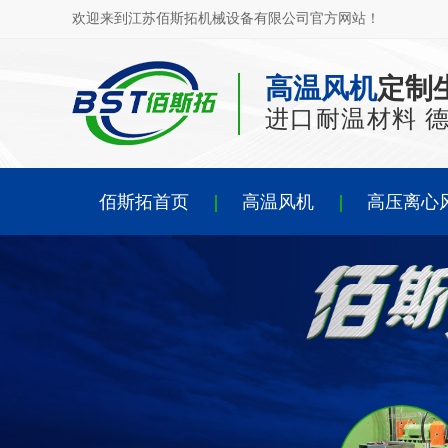
欢迎来到江苏佰斯拓机械设备有限公司官方网站！
高温风机
定制
进口耐温材料 
佰斯拓首页
高温风机
高压离心