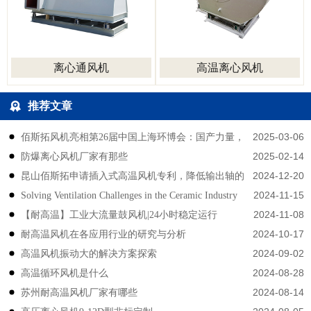
离心通风机
高温离心风机
推荐文章
2025-03-06
佰斯拓风机亮相第26届中国上海环博会：国产力量，
2025-02-14
防爆离心风机厂家有那些
风机知名品牌
2024-12-20
昆山佰斯拓申请插入式高温风机专利，降低输出轴的
2024-11-15
Solving Ventilation Challenges in the Ceramic Industry
温度
2024-11-08
【耐高温】工业大流量鼓风机|24小时稳定运行
with best fan
2024-10-17
耐高温风机在各应用行业的研究与分析
2024-09-02
高温风机振动大的解决方案探索
2024-08-28
高温循环风机是什么
2024-08-14
苏州耐高温风机厂家有哪些