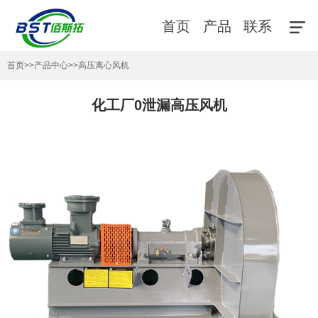
首页
产品
联系
首页
>>
产品中心
>>
高压离心风机
化工厂0泄漏高压风机