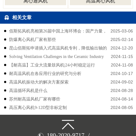
离心通风机
高温离心风机
相关文章
2025-03-06
佰斯拓风机亮相第26届中国上海环博会：国产力量，
2025-02-14
防爆离心风机厂家有那些
风机知名品牌
2024-12-20
昆山佰斯拓申请插入式高温风机专利，降低输出轴的
2024-11-15
Solving Ventilation Challenges in the Ceramic Industry
温度
2024-11-08
【耐高温】工业大流量鼓风机|24小时稳定运行
with best fan
2024-10-17
耐高温风机在各应用行业的研究与分析
2024-09-02
高温风机振动大的解决方案探索
2024-08-28
高温循环风机是什么
2024-08-14
苏州耐高温风机厂家有哪些
2024-08-05
高压离心风机9-12D型非标定制
180-2020-9717
/