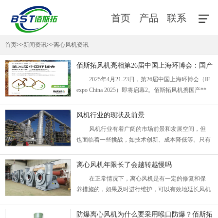
首页
产品
联系
首页
>>
新闻资讯
>>
离心风机资讯
佰斯拓风机亮相第26届中国上海环博会：国产
力量，风机知名品牌
2025年4月21-23日，第26届中国上海环博会（IE
expo China 2025）即将启幕‌2。佰斯拓风机携国产**
技术登陆E6-B68/E6-C69展位‌‌，与国际品牌同台竞
技，以高效、节能的工业通风方案，向世界证明“中
风机行业的现状及前景
国智造”的硬核实力。‌国产突围：性能对标，服务超
风机行业有着广阔的市场前景和发展空间，但
越‌·‌低噪高效‌：自主研发的离心风机能耗降低20%，
也面临着一些挑战，如技术创新、成本降低等。只有
静音性能达...
不断加强技术创新和提高产业水平，才能在未来市场
竞争中占据优势地位。...
离心风机年限长了会越转越慢吗
在正常情况下，离心风机是有一定的修复和保
养措施的，如果及时进行维护，可以有效地延长风机
的寿命，减少转速下降的情况。...
防爆离心风机为什么要采用喉口防爆？佰斯拓